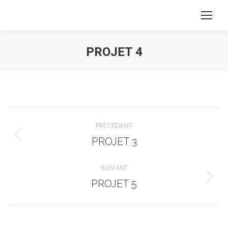
PROJET 4
Vous êtes ici :
NAVIGATION
PRÉCÉDENT
ALBUM
Album
PROJET 3
précédent
:
SUIVANT
Album
PROJET 5
suivant
: